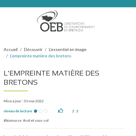
Aller au contenu principal
Fil d'Ariane
Accueil
Découvrir
L'essentiel en image
L'empreinte matière des bretons
L'EMPREINTE MATIÈRE DES
BRETONS
Mise à jour : 31 mai 2022
niveau de lecture
2
2
biomasse
sol et sous-sol