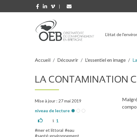
Aller au contenu principal
L'état de l'envi
Fil d'Ariane
Accueil
Découvrir
L'essentiel en image
La
LA CONTAMINATION CH
Malgré 
Mise à jour : 27 mai 2019
compos
niveau de lecture
1
1
mer et littoral
eau
santé-environnement