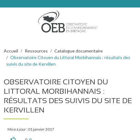
Aller au contenu principal
Fil d'Ariane
Accueil
Ressources
Catalogue documentaire
Observatoire Citoyen du Littoral Morbihannais : résultats des
suivis du site de Kervillen
OBSERVATOIRE CITOYEN DU
LITTORAL MORBIHANNAIS :
RÉSULTATS DES SUIVIS DU SITE DE
KERVILLEN
Mise à jour : 01 janvier 2017
0
0