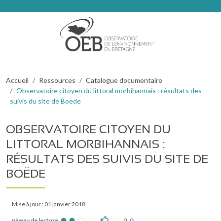
Aller au contenu principal
Fil d'Ariane
Accueil
Ressources
Catalogue documentaire
Observatoire citoyen du littoral morbihannais : résultats des
suivis du site de Boëde
OBSERVATOIRE CITOYEN DU
LITTORAL MORBIHANNAIS :
RÉSULTATS DES SUIVIS DU SITE DE
BOËDE
Mise à jour : 01 janvier 2018
niveau de lecture
0
0