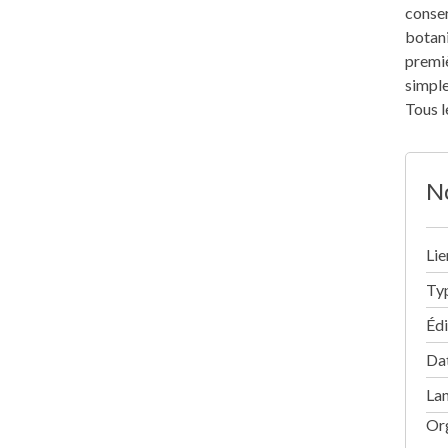
conser
botani
premiè
simple
Tous l
No
Lie
Ty
Édi
Dat
La
Or