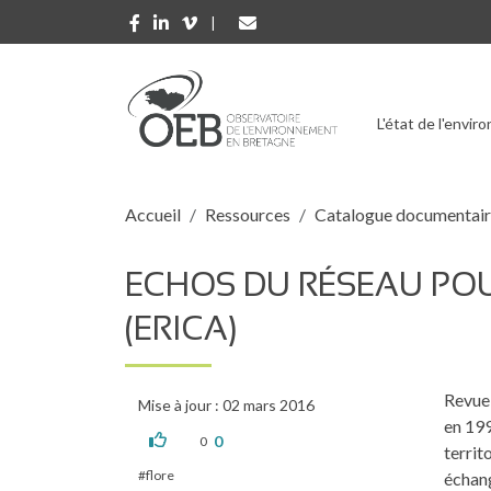
Aller au contenu principal
L'état de l'envi
Fil d'Ariane
Accueil
Ressources
Catalogue documentai
ECHOS DU RÉSEAU POU
(ERICA)
Revue 
Mise à jour : 02 mars 2016
en 199
0
0
territ
flore
échang