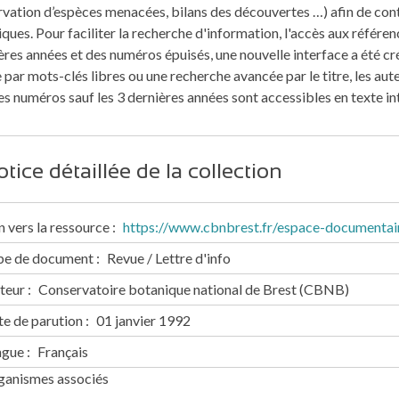
vation d’espèces menacées, bilans des découvertes …) afin de cont
ques. Pour faciliter la recherche d'information, l'accès aux référen
res années et des numéros épuisés, une nouvelle interface a été cré
 par mots-clés libres ou une recherche avancée par le titre, les auteu
es numéros sauf les 3 dernières années sont accessibles en texte in
tice détaillée de la collection
n vers la ressource
https://www.cbnbrest.fr/espace-documentair
pe de document
Revue / Lettre d'info
teur
Conservatoire botanique national de Brest (CBNB)
e de parution
01 janvier 1992
ngue
Français
ganismes associés