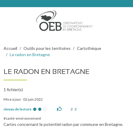
Aller au contenu principal
Fil d'Ariane
Accueil
Outils pour les territoires
Cartothèque
Le radon en Bretagne
LE RADON EN BRETAGNE
1
fichier(s)
Mise à jour : 02 juin 2022
niveau de lecture
2
2
santé-environnement
Cartes concernant le potentiel radon par commune en Bretagne.