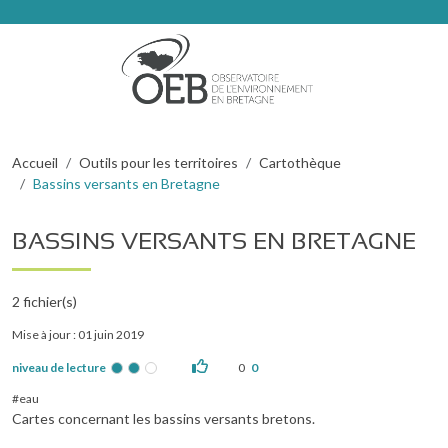
Aller au contenu principal
Fil d'Ariane
Accueil
Outils pour les territoires
Cartothèque
Bassins versants en Bretagne
BASSINS VERSANTS EN BRETAGNE
2
fichier(s)
Mise à jour : 01 juin 2019
niveau de lecture
0
0
eau
Cartes concernant les bassins versants bretons.