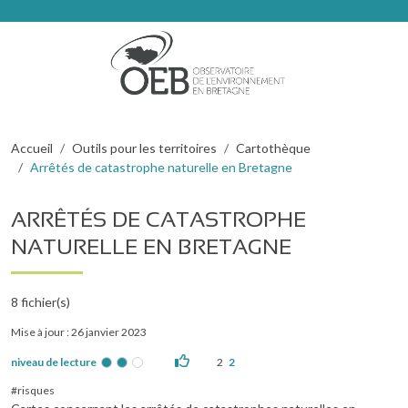
Aller au contenu principal
Fil d'Ariane
Accueil
Outils pour les territoires
Cartothèque
Arrêtés de catastrophe naturelle en Bretagne
ARRÊTÉS DE CATASTROPHE
NATURELLE EN BRETAGNE
8
fichier(s)
Mise à jour : 26 janvier 2023
niveau de lecture
2
2
risques