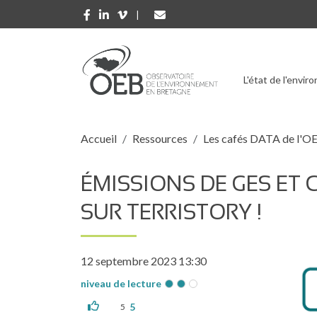
Aller au contenu principal
L'état de l'envi
Fil d'Ariane
Accueil
Ressources
Les cafés DATA de l'O
ÉMISSIONS DE GES ET
SUR TERRISTORY !
Imag
12 septembre 2023 13:30
niveau de lecture
5
5