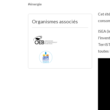
énergie
Cet été
consomm
Organismes associés
ISEA (i
l'inven
TerriST
toutes 