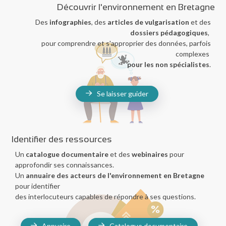
Découvrir l'environnement en Bretagne
Des
infographies
, des
articles de vulgarisation
et des
dossiers pédagogiques
,
pour comprendre et s'approprier des données, parfois
complexes
pour les non spécialistes
.
Se laisser guider
Identifier des ressources
Un
catalogue documentaire
et des
webinaires
pour
approfondir ses connaissances.
Un
annuaire des acteurs de l'environnement en Bretagne
pour identifier
des interlocuteurs capables de répondre à ses questions.
Annuaire
Catalogue documentaire